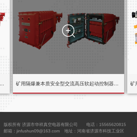

质安全型高压电抗式电磁起动器QJGK-200（300，400）/10（6）-（1000~3000）
矿用隔爆兼本质安全型交流高压软起动控制器QJRG-400/10（6）
版权所有 济源市华祥真空电器有限公司
电话：15565620815
邮箱：jinfushun09@163.com 地址：河南省济源市科技工业区