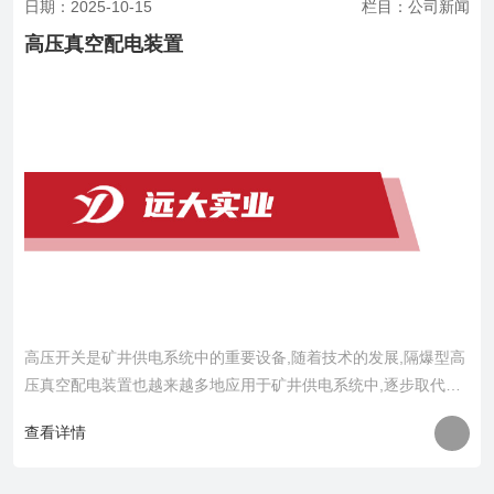
日期：2025-10-15
栏目：公司新闻
高压真空配电装置
高压开关是矿井供电系统中的重要设备,随着技术的发展,隔爆型高
压真空配电装置也越来越多地应用于矿井供电系统中,逐步取代了
原来的油断路器.随着隔爆型高压真空配电装置......

查看详情