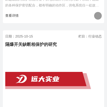
的各种保护密切配合，都有明确的动作区，供电系统任一处故障
保护均能按*优方案停电原则瞬时动作。集成保护测控......

查看详情
日期：2025-10-15
栏目：行业动态
隔爆开关缺断相保护的研究