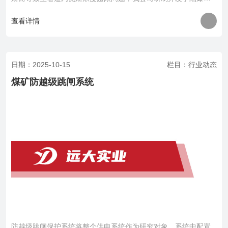
本质安全型双电源双变频调速器，装置为一体式的......

查看详情
日期：2025-10-15
栏目：行业动态
煤矿防越级跳闸系统
防越级跳闸保护系统将整个供电系统作为研究对象，系统中配置