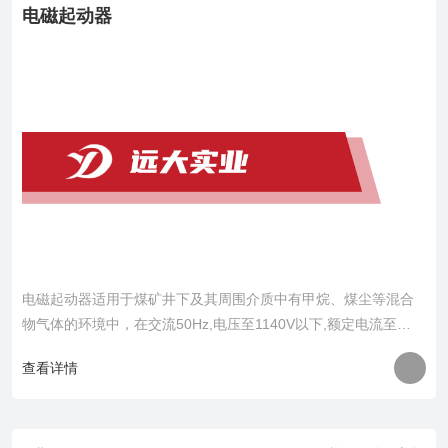
电磁起动器
电磁起动器适用于煤矿井下及其周围介质中有甲烷、煤尘等混合
物气体的环境中，在交流50Hz,电压至1140V以下,额定电流至
400A的供电系统中。直接或远距离控制矿......

查看详情