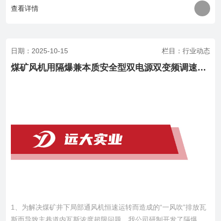

查看详情
日期：2025-10-15
栏目：行业动态
煤矿风机用隔爆兼本质安全型双电源双变频调速器功能与特点
1、为解决煤矿井下局部通风机恒速运转而造成的“一风吹”排放瓦
斯而导致主巷道内瓦斯浓度超限问题，我公司研制开发了隔爆兼