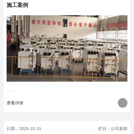
施工案例
......

查看详情
日期：2025-10-15
栏目：公司新闻