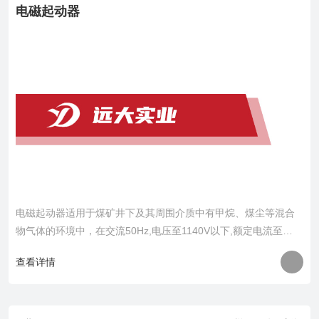
电磁起动器
电磁起动器适用于煤矿井下及其周围介质中有甲烷、煤尘等混合
物气体的环境中，在交流50Hz,电压至1140V以下,额定电流至
400A的供电系统中。直接或远距离控制矿......

查看详情