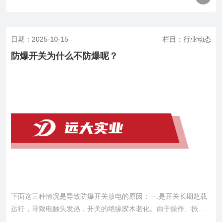
日期：2025-10-15
栏目：行业动态
防爆开关为什么不防爆呢？
下面这三种情况是导致防爆开关放电的原因：一.是开关长期超载
运行，导致电触头发热，开关的绝缘胶木老化。由于操作、振动
或碰撞等多种原因致使触头从胶木的间隙中滑出。此......