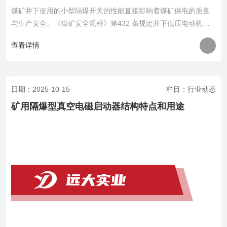
煤矿井下使用的小型隔爆开关的性能直接影响着煤矿供电的质量
与生产安全。《煤矿安全规程》第432 条规定井下低压电动机应
具备短路、过负荷、单相断线的保护及远方控......

查看详情
日期：2025-10-15
栏目：行业动态
矿用隔爆型真空电磁启动器结构特点和用途