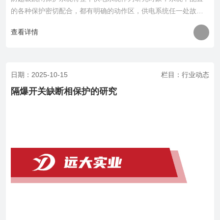
的各种保护密切配合，都有明确的动作区，供电系统任一处故障
保护均能按*优方案停电原则瞬时动作。集成保护测控......

查看详情
日期：2025-10-15
栏目：行业动态
隔爆开关缺断相保护的研究