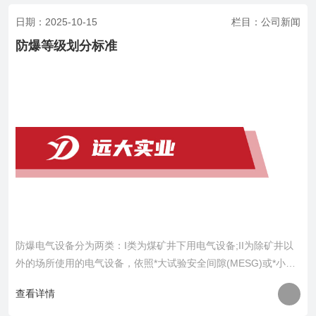
日期：2025-10-15
栏目：公司新闻
防爆等级划分标准
防爆电气设备分为两类：I类为煤矿井下用电气设备;II为除矿井以
外的场所使用的电气设备，依照*大试验安全间隙(MESG)或*小点
燃电流(MICR)来区分，II类电......

查看详情