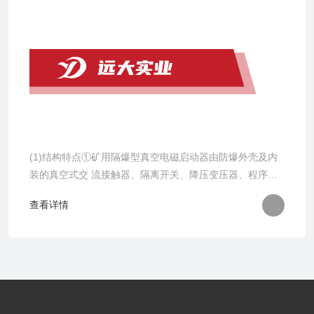
(1)结构特点①矿用隔爆型真空电磁启动器由防爆外壳及内
装的真空式交 流接触器、隔离开关、降压变压器、程序组
件、继电器组件、电路转换组件、按 钮组件、接线座和......

查看详情