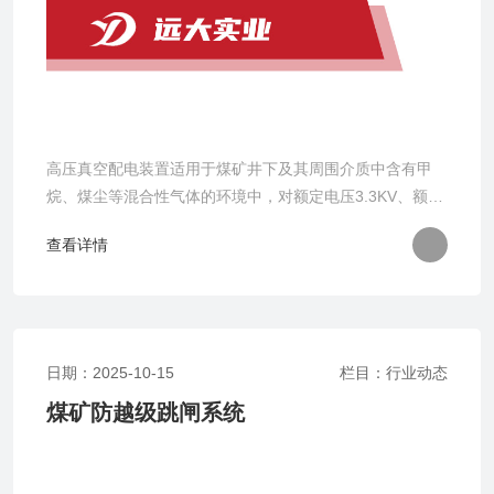
高压真空配电装置适用于煤矿井下及其周围介质中含有甲
烷、煤尘等混合性气体的环境中，对额定电压3.3KV、额定
频率50HZ、额定电流至630A的三相交流中性点不直接......

查看详情
日期：2025-10-15
栏目：行业动态
煤矿防越级跳闸系统