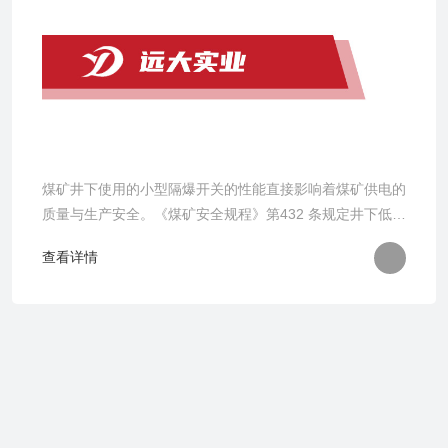
煤矿井下使用的小型隔爆开关的性能直接影响着煤矿供电的
质量与生产安全。《煤矿安全规程》第432 条规定井下低压
电动机应具备短路、过负荷、单相断线的保护及远方控......

查看详情