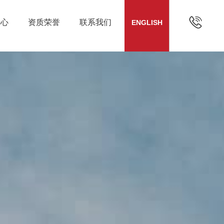

中心
资质荣誉
联系我们
ENGLISH