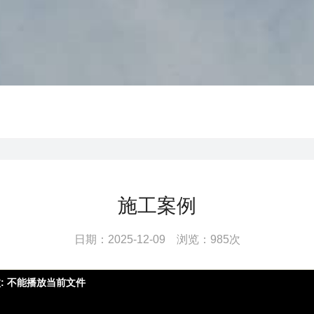
施工案例
日期：2025-12-09 浏览：985次
: 不能播放当前文件