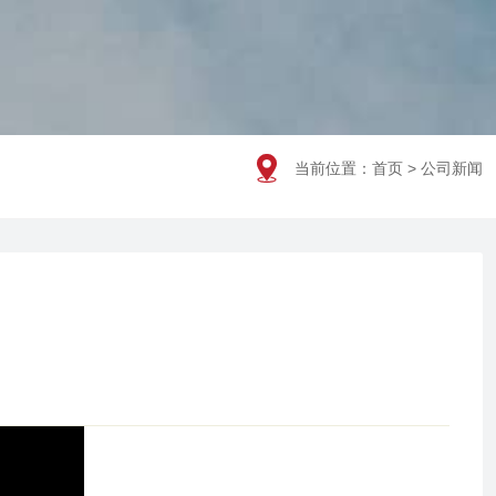

当前位置：
首页
> 公司新闻